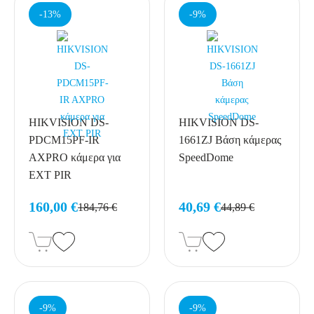
-13%
-9%
HIKVISION DS-
HIKVISION DS-
PDCM15PF-IR
1661ZJ Βάση κάμερας
AXPRO κάμερα για
SpeedDome
EXT PIR
160,00 €
40,69 €
184,76 €
44,89 €
-9%
-9%